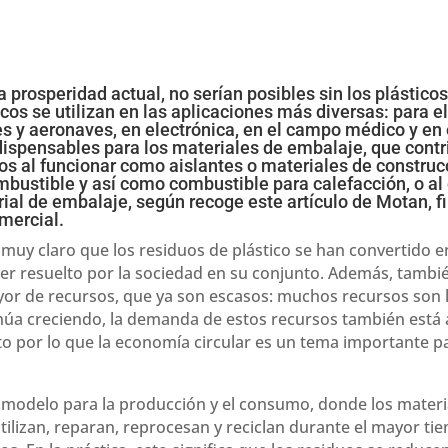
a prosperidad actual, no serían posibles sin los plástico
cos se utilizan en las aplicaciones más diversas: para 
s y aeronaves, en electrónica, en el campo médico y en e
dispensables para los materiales de embalaje, que cont
sos al funcionar como aislantes o materiales de construcci
bustible y así como combustible para calefacción, o al e
ial de embalaje, según recoge este artículo de
Motan
, 
mercial
.
muy claro que los residuos de plástico se han convertido 
ser resuelto por la sociedad en su conjunto. Además, tambi
r de recursos, que ya son escasos: muchos recursos son l
inúa creciendo, la demanda de estos recursos también est
o por lo que la economía circular es un tema importante par
 modelo para la producción y el consumo, donde los materi
tilizan, reparan, reprocesan y reciclan durante el mayor tie